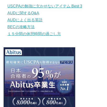
USCPAの勉強に欠かせないアイテム Best 3
AUDに関するQ&A
AUDによく出る英語
BECの攻略方法
１５分間の休憩時間の過ごし方